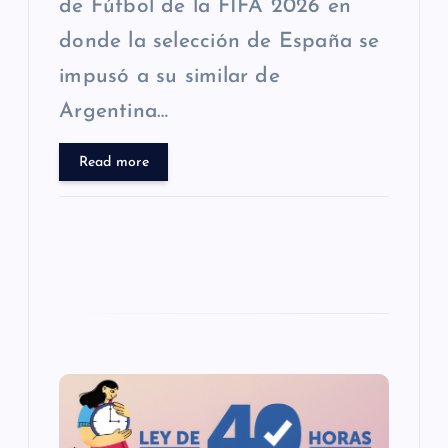
de Fútbol de la FIFA 2026 en
d
donde la selección de España se
a
impusó a su similar de
s
Argentina…
Read more