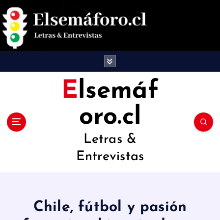
S
a
l
t
a
Elsemáf
r
oro.cl
a
l
Letras &
c
Entrevistas
o
n
t
Chile, fútbol y pasión
e