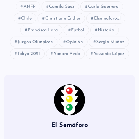
ANFP
Camila Sáez
Carla Guerrero
Chile
Christiane Endler
Elsemaforo.cl
Francisca Lara
Fútbol
Historia
Juegos Olímpicos
Opinión
Sergio Muñoz
Tokyo 2021
Yanara Aedo
Yessenia López
El Semáforo