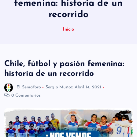
femenina: historia de un
n
recorrido
i
d
Inicio
o
Chile, fútbol y pasión femenina:
historia de un recorrido
El Semáforo
Sergio Muñoz
Abril 14, 2021
0 Comentarios