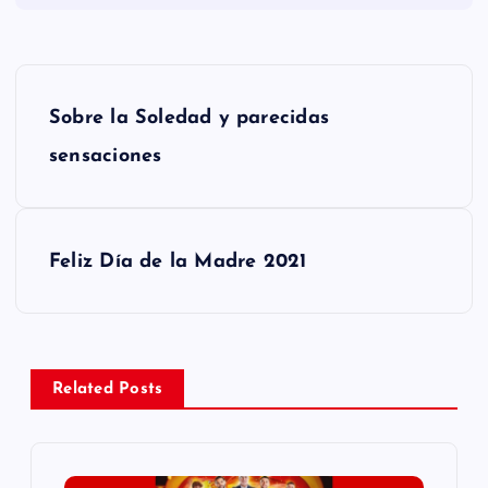
N
Sobre la Soledad y parecidas
a
sensaciones
v
e
Feliz Día de la Madre 2021
g
a
Related Posts
c
i