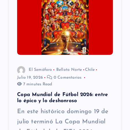
ó
n
d
e
e
El Semáforo
Belloto Norte
Chile
n
Julio 19, 2026
0 Comentarios
7 minutes Read
t
Copa Mundial de Fútbol 2026: entre
lo épico y lo deshonroso
r
En este histórico domingo 19 de
a
julio terminó La Copa Mundial