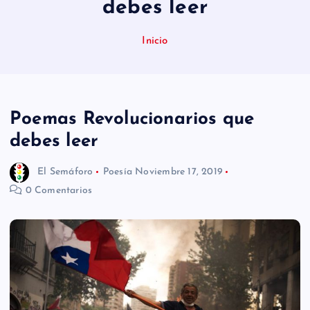
debes leer
n
i
Inicio
d
o
Poemas Revolucionarios que
debes leer
El Semáforo
Poesía
Noviembre 17, 2019
0 Comentarios