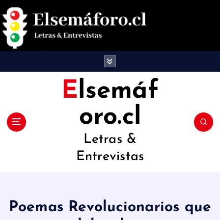
S
a
l
t
a
Elsemáf
r
oro.cl
a
l
Letras &
c
Entrevistas
o
n
t
Poemas Revolucionarios que
e