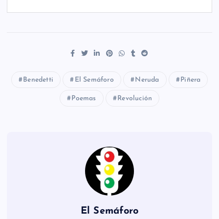
Benedetti
El Semáforo
Neruda
Piñera
Poemas
Revolución
El Semáforo