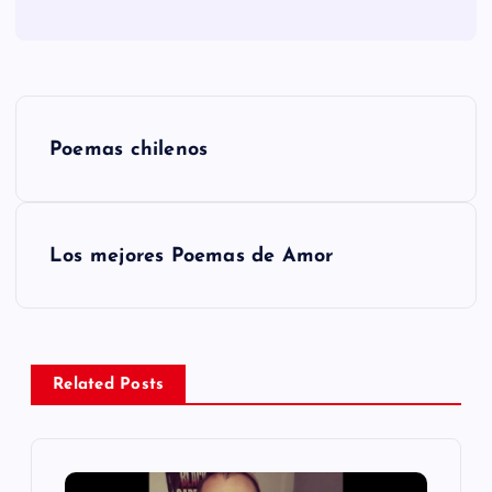
N
Poemas chilenos
a
v
Los mejores Poemas de Amor
e
g
a
Related Posts
c