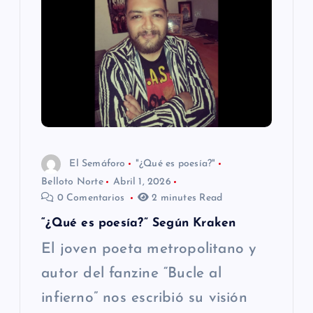
i
ó
n
d
e
El Semáforo
"¿Qué es poesía?"
e
Belloto Norte
Abril 1, 2026
0 Comentarios
2 minutes Read
n
“¿Qué es poesía?” Según Kraken
t
El joven poeta metropolitano y
r
autor del fanzine “Bucle al
infierno” nos escribió su visión
a