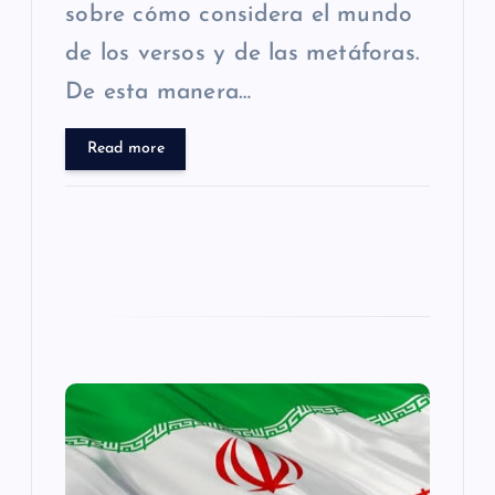
sobre cómo considera el mundo
d
de los versos y de las metáforas.
De esta manera…
a
s
Read more