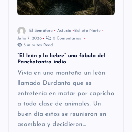
d
e
El Semáforo
Astucia
Belloto Norte
e
Julio 7, 2026
0 Comentarios
3 minutes Read
n
“El león y la liebre” una fábula del
t
Panchatantra indio
Vivía en una montaña un león
r
llamado Durdanta que se
a
entretenía en matar por capricho
a toda clase de animales. Un
d
buen día estos se reunieron en
a
asamblea y decidieron…