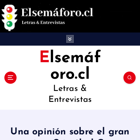
S
a
l
t
a
Elsemáf
r
oro.cl
a
l
Letras &
c
Entrevistas
o
n
t
Una opinión sobre el gran
e