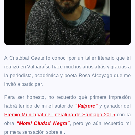
A Cristóbal Gaete lo conocí por un taller literario que él
realizó en Valparaíso hace muchos años atrás y gracias a
la periodista, académica y poeta Rosa Alcayaga que me
invitó a participar.
Para ser honesto, no recuerdo qué primera impresión
habrá tenido de mí el autor de
“Valpore”
y ganador del
Premio Municipal de Literatura de Santiago 2015
con la
obra
“Motel Ciudad Negra”
, pero yo aún recuerdo mi
primera sensación sobre él.