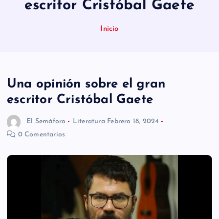
escritor Cristóbal Gaete
n
i
Inicio
d
o
Una opinión sobre el gran
escritor Cristóbal Gaete
El Semáforo
Literatura
Febrero 18, 2024
0 Comentarios