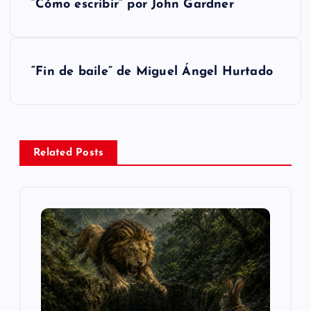
“Cómo escribir” por John Gardner
a
v
“Fin de baile” de Miguel Ángel Hurtado
e
g
a
Related Posts
c
i
ó
n