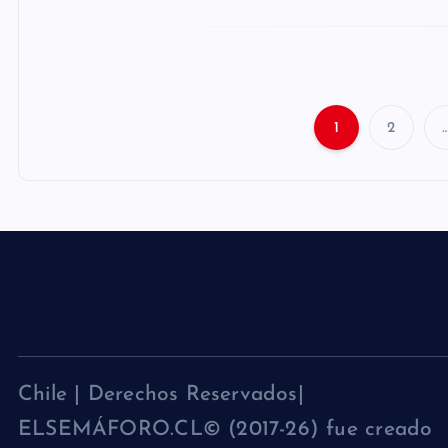
1
2
Chile | Derechos Reservados|
ELSEMÁFORO.CL© (2017-26) fue creado