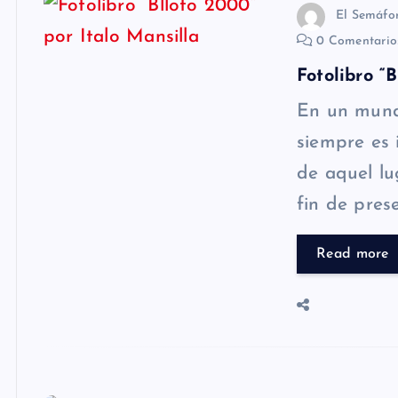
El Semáfo
0 Comentari
Fotolibro “
En un mund
siempre es 
de aquel lu
fin de pres
Read more