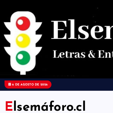
S
a
l
t
a
r
a
l
c
o
6 DE AGOSTO DE 2026
n
t
Elsemáforo.cl
e