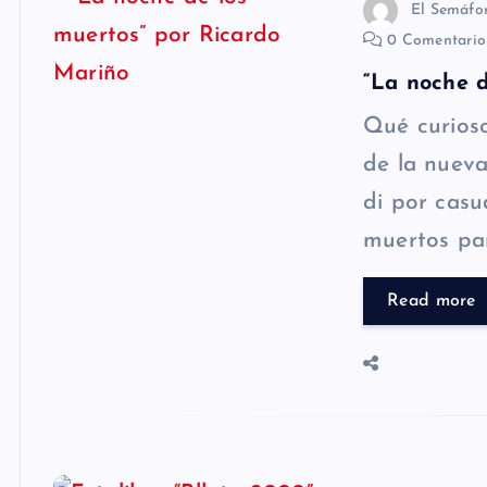
El Semáfo
0 Comentari
“La noche d
Qué curios
de la nuev
di por casu
muertos pa
Read more