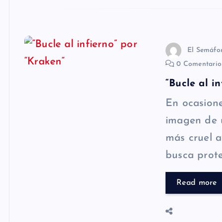
El Semáfo
0 Comentari
“Bucle al i
En ocasiones
imagen de 
más cruel a 
busca prot
Read more