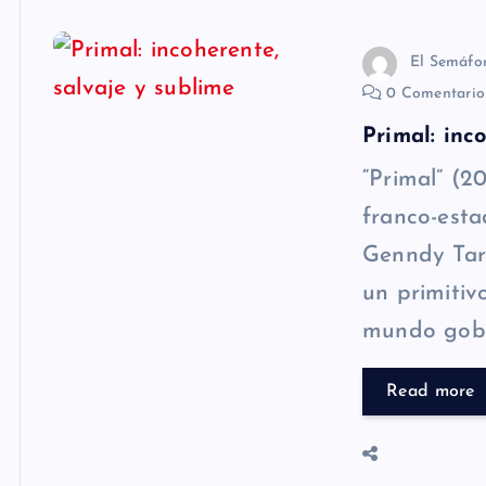
El Semáfo
0 Comentari
Primal: inc
“Primal” (2
franco-esta
Genndy Tar
un primitiv
mundo gob
Read more