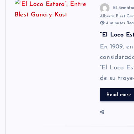
El Semáfo
Alberto Blest Ga
4 minutes Rea
“El Loco Es
En 1909, en
considerado
“El Loco Es
de su trayec
Read more