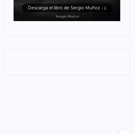
Descarga el libro de Sergio Muñoz
- L