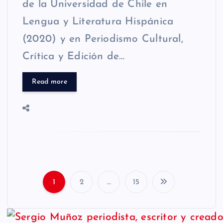
de la Universidad de Chile en
Lengua y Literatura Hispánica
(2020) y en Periodismo Cultural,
Crítica y Edición de…
Read more
1
2
…
15
P
a