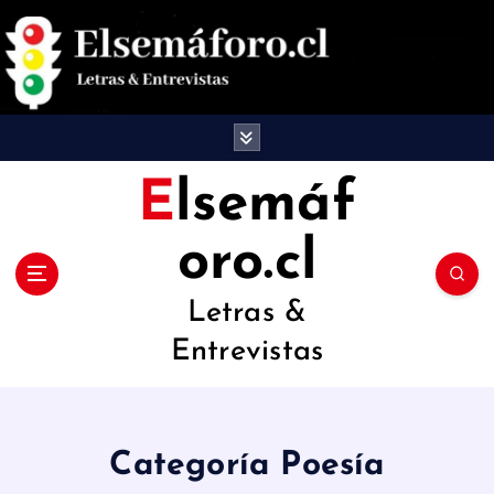
S
a
l
t
a
Elsemáf
r
oro.cl
a
l
Letras &
c
Entrevistas
o
n
t
Categoría Poesía
e