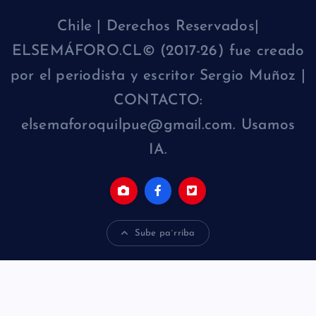
Chile | Derechos Reservados|
ELSEMÁFORO.CL© (2017-26) fue creado
por el periodista y escritor Sergio Muñoz |
CONTACTO:
elsemaforoquilpue@gmail.com. Usamos
IA.
Sube pa´rriba