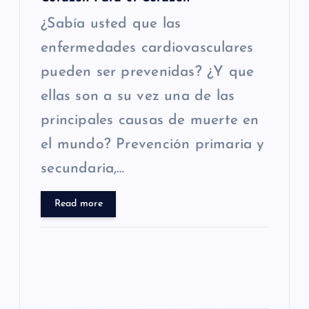
r
¿Sabía usted que las
a
enfermedades cardiovasculares
pueden ser prevenidas? ¿Y que
d
ellas son a su vez una de las
a
principales causas de muerte en
s
el mundo? Prevención primaria y
secundaria,…
Read more