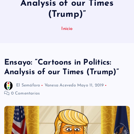
Analysis of our Times
n
(Trump)”
i
d
Inicio
o
Ensayo: “Cartoons in Politics:
Analysis of our Times (Trump)”
El Semáforo
Vanesa Acevedo
Mayo 11, 2019
0 Comentarios