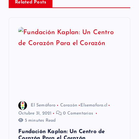
Related Posts
c
i
ó
n
d
e
e
El Semáforo
Corazón
Elsemaforo.cl
n
Octubre 31, 2021
0 Comentarios
5 minutes Read
t
Fundación Kaplan: Un Centro de
Corazón Para el Corazón