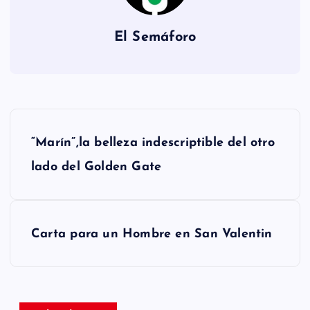
El Semáforo
N
“Marín”,la belleza indescriptible del otro
a
lado del Golden Gate
v
e
Carta para un Hombre en San Valentin
g
a