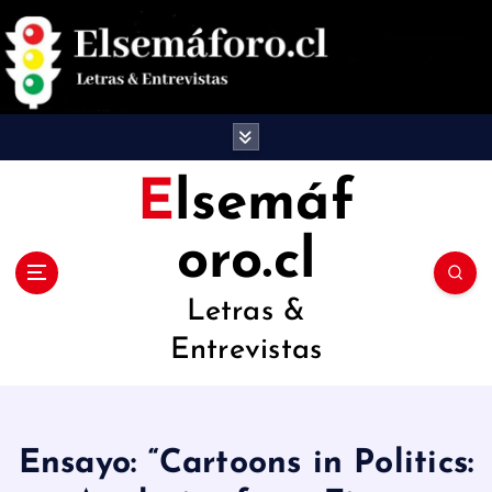
S
a
l
t
a
Elsemáf
r
oro.cl
a
l
Letras &
c
Entrevistas
o
n
t
Ensayo: “Cartoons in Politics:
e