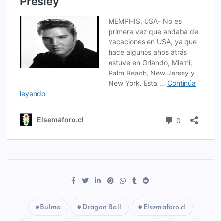
Bulma
Dragon Ball
Elsemaforo.cl