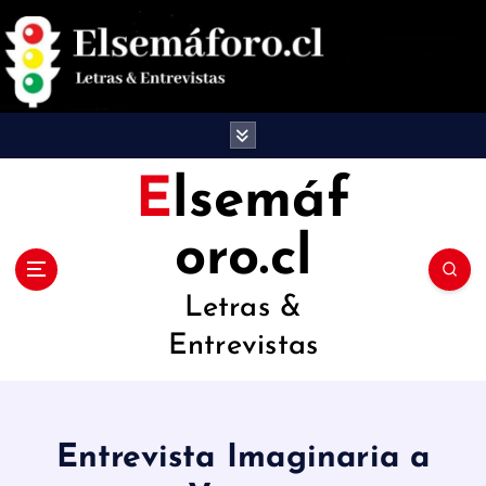
S
a
l
t
a
Elsemáf
r
oro.cl
a
l
Letras &
c
Entrevistas
o
n
t
Entrevista Imaginaria a
e