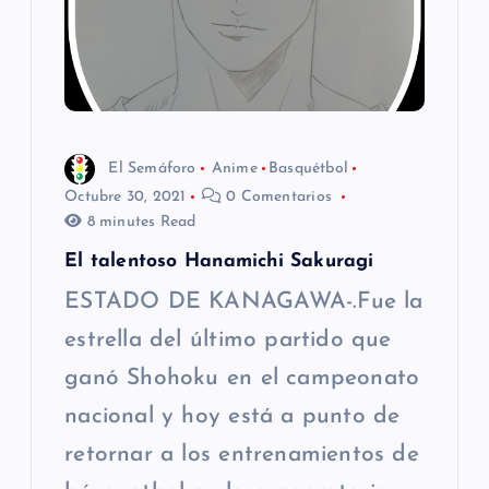
d
e
e
El Semáforo
Anime
Basquétbol
n
Octubre 30, 2021
0 Comentarios
8 minutes Read
t
El talentoso Hanamichi Sakuragi
r
ESTADO DE KANAGAWA-.Fue la
estrella del último partido que
a
ganó Shohoku en el campeonato
d
nacional y hoy está a punto de
retornar a los entrenamientos de
a