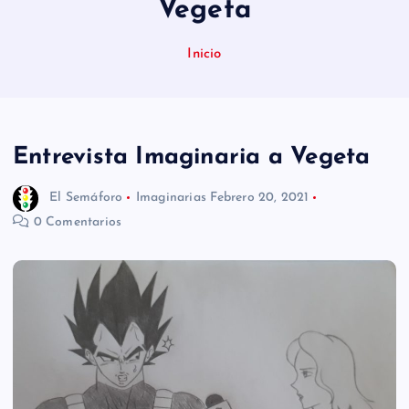
Vegeta
n
i
Inicio
d
o
Entrevista Imaginaria a Vegeta
El Semáforo
Imaginarias
Febrero 20, 2021
0 Comentarios