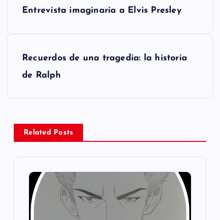
Entrevista imaginaria a Elvis Presley
a
v
Recuerdos de una tragedia: la historia
e
de Ralph
g
a
Related Posts
c
i
ó
n