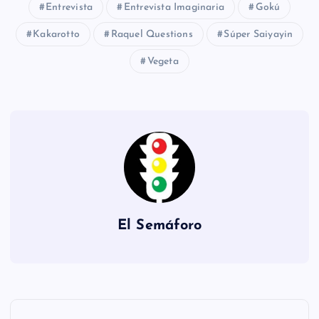
Entrevista
Entrevista Imaginaria
Gokú
Kakarotto
Raquel Questions
Súper Saiyayin
Vegeta
El Semáforo
N