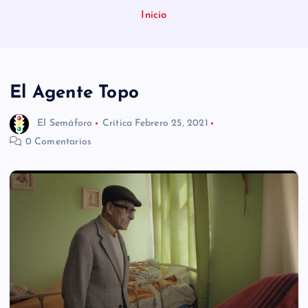
n
Inicio
i
d
o
El Agente Topo
El Semáforo
Crítica
Febrero 25, 2021
0 Comentarios