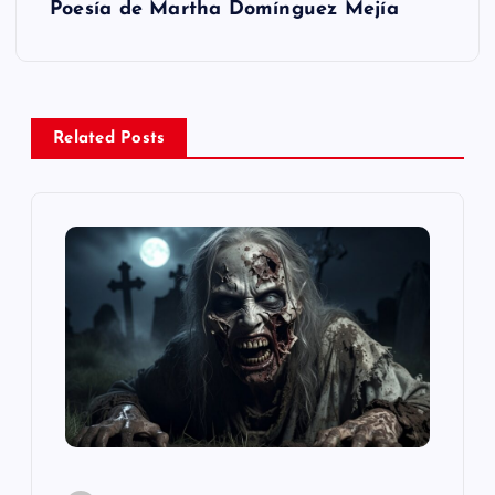
Poesía de Martha Domínguez Mejía
e
g
a
Related Posts
c
i
ó
n
d
e