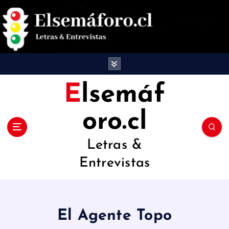
S
a
l
t
a
Elsemáf
r
oro.cl
a
l
Letras &
c
Entrevistas
o
n
t
El Agente Topo
e