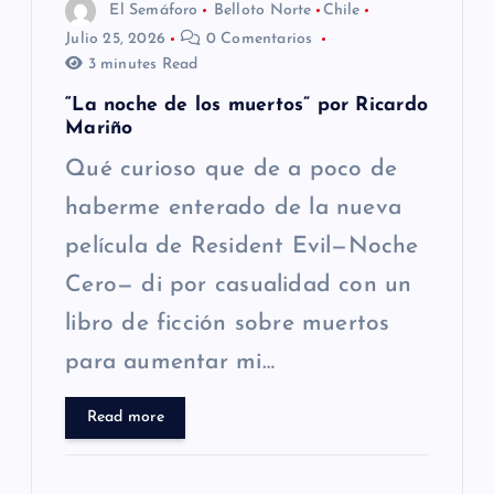
El Semáforo
Belloto Norte
Chile
e
Julio 25, 2026
0 Comentarios
3 minutes Read
n
“La noche de los muertos” por Ricardo
t
Mariño
Qué curioso que de a poco de
r
haberme enterado de la nueva
a
película de Resident Evil—Noche
Cero— di por casualidad con un
d
libro de ficción sobre muertos
a
para aumentar mi…
s
Read more