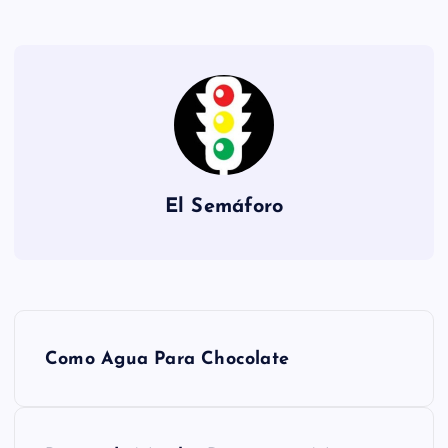
El Semáforo
N
Como Agua Para Chocolate
a
v