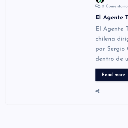
0 Comentari
El Agente 
El Agente 
chilena dir
por Sergio
dentro de 
Read more