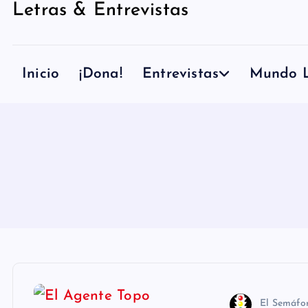
Letras & Entrevistas
n
i
d
Inicio
¡Dona!
Entrevistas
Mundo L
o
El Semáfo