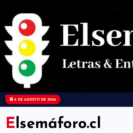
S
a
l
t
a
r
a
l
c
o
6 DE AGOSTO DE 2026
n
t
Elsemáforo.cl
e