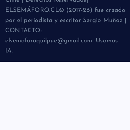
Chile | Derechos Reservados|
ELSEMÁFORO.CL© (2017-26) fue creado
por el periodista y escritor Sergio Muñoz |
CONTACTO:
elsemaforoquilpue@gmail.com. Usamos
IA.