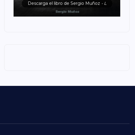
Descarga el libro de Sergio Muñoz
- L