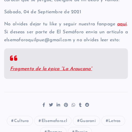
caracol que se yergue, cuélgate de mi dedo y vamos.
Sábado, 04 de Septiembre de 2021
No olvides dejar tu like y seguir nuestra fanpage
aquí
.
Si deseas ser parte de El Semáforo envía un artículo a
elsemaforoquilpue@gmail.com y no olvides leer esto:
Fragmento de la épica “La Araucana”
Cultura
Elsemaforo.cl
Guaraní
Letras