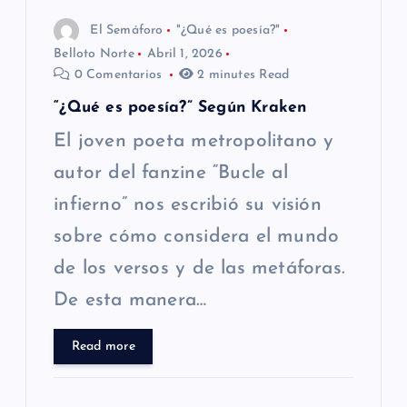
El Semáforo
"¿Qué es poesía?"
e
Belloto Norte
Abril 1, 2026
0 Comentarios
2 minutes Read
n
“¿Qué es poesía?” Según Kraken
t
El joven poeta metropolitano y
r
autor del fanzine “Bucle al
infierno” nos escribió su visión
a
sobre cómo considera el mundo
d
de los versos y de las metáforas.
De esta manera…
a
s
Read more