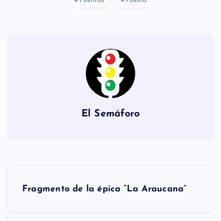
Poemas
Poesia
El Semáforo
N
Fragmento de la épica “La Araucana”
a