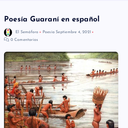
n
i
Poesía Guaraní en español
d
El Semáforo
Poesía
Septiembre 4, 2021
o
0 Comentarios