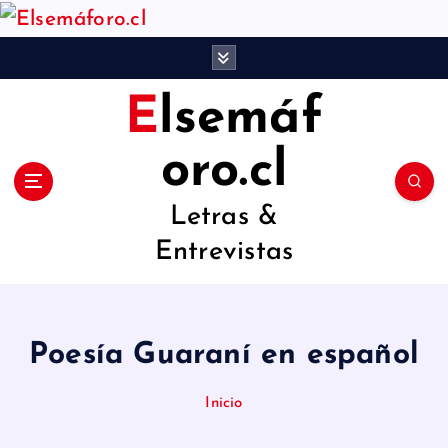
S
a
l
Elsemáf
t
a
oro.cl
r
Letras &
a
Entrevistas
l
c
o
Poesía Guaraní en español
n
t
Inicio
e