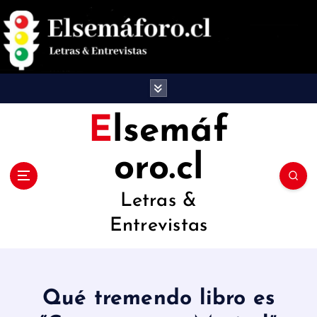
S
a
l
t
a
Elsemáf
r
oro.cl
a
l
Letras &
c
Entrevistas
o
n
t
Qué tremendo libro es
e