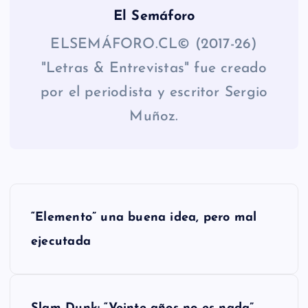
El Semáforo
ELSEMÁFORO.CL© (2017-26)
"Letras & Entrevistas" fue creado
por el periodista y escritor Sergio
Muñoz.
N
“Elemento” una buena idea, pero mal
a
ejecutada
v
e