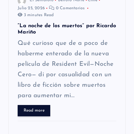
El Semáforo
Belloto Norte
Chile
n
Julio 25, 2026
0 Comentarios
3 minutes Read
t
“La noche de los muertos” por Ricardo
Mariño
r
Qué curioso que de a poco de
a
haberme enterado de la nueva
película de Resident Evil—Noche
d
Cero— di por casualidad con un
a
libro de ficción sobre muertos
s
para aumentar mi…
Read more