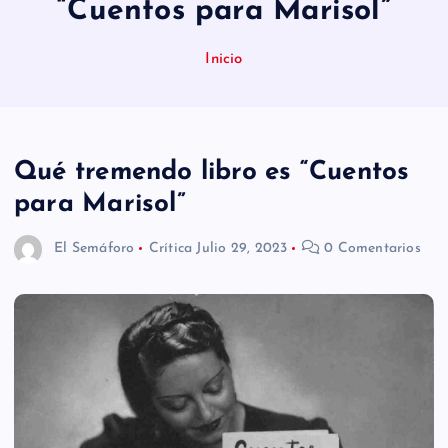
“Cuentos para Marisol”
n
i
Inicio
d
o
Qué tremendo libro es “Cuentos
para Marisol”
El Semáforo
Crítica
Julio 29, 2023
0 Comentarios