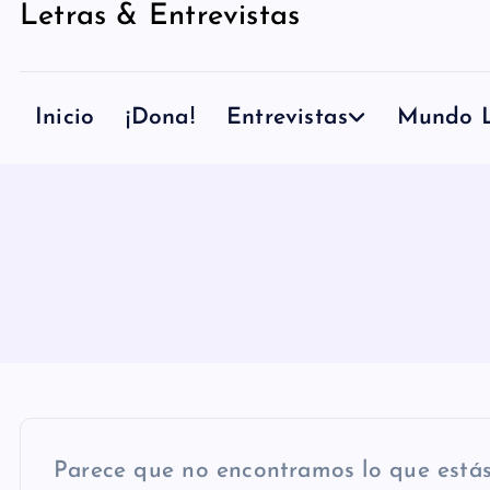
Letras & Entrevistas
n
i
d
Inicio
¡Dona!
Entrevistas
Mundo L
o
Parece que no encontramos lo que está