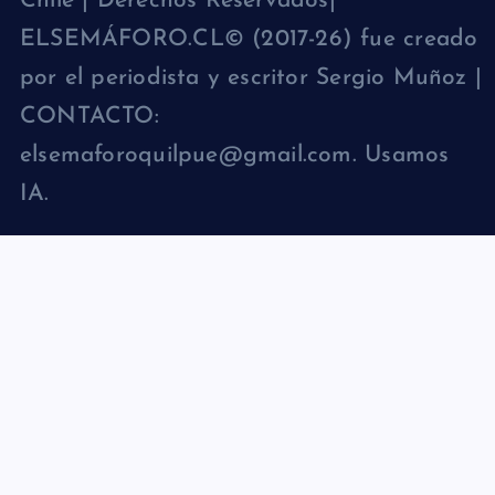
Chile | Derechos Reservados|
ELSEMÁFORO.CL© (2017-26) fue creado
por el periodista y escritor Sergio Muñoz |
CONTACTO:
elsemaforoquilpue@gmail.com. Usamos
IA.