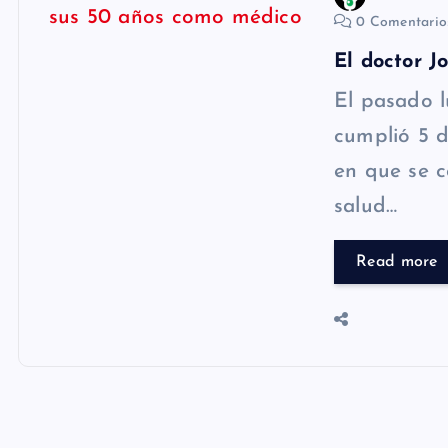
0 Comentari
El doctor J
El pasado l
cumplió 5 d
en que se c
salud…
Read more