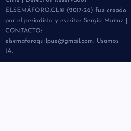
Chile | Derechos Reservados|
ELSEMÁFORO.CL© (2017-26) fue creado
por el periodista y escritor Sergio Muñoz |
CONTACTO:
elsemaforoquilpue@gmail.com. Usamos
IA.