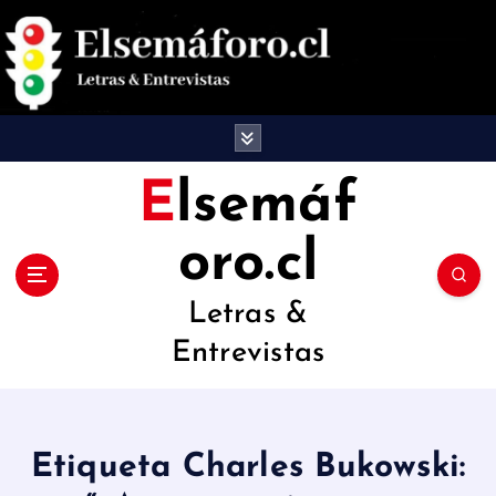
S
a
l
t
a
Elsemáf
r
oro.cl
a
l
Letras &
c
Entrevistas
o
n
t
Etiqueta Charles Bukowski:
e