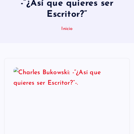
-“¿Así que quieres ser
n
Escritor?”
i
d
Inicio
o