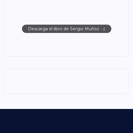
Descarga el libro de Sergio Muñoz
- L