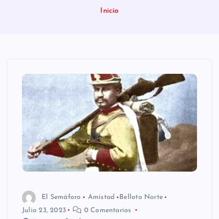
n
Inicio
i
d
o
El Semáforo
Amistad
Belloto Norte
Julio 23, 2023
0 Comentarios