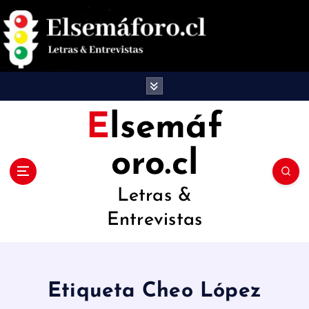
S
a
l
t
a
Elsemáf
r
oro.cl
a
l
Letras &
c
Entrevistas
o
n
t
Etiqueta Cheo López
e