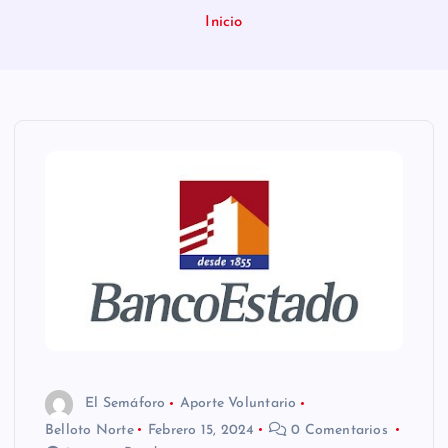
n
Inicio
i
d
o
El Semáforo
Aporte Voluntario
Belloto Norte
Febrero 15, 2024
0 Comentarios