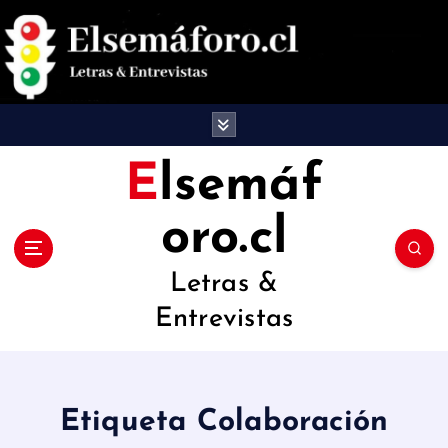
S
a
l
t
a
Elsemáf
r
oro.cl
a
l
Letras &
c
Entrevistas
o
n
t
Etiqueta Colaboración
e