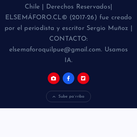
Chile | Derechos Reservados|
ELSEMÁFORO.CL© (2017-26) fue creado
por el periodista y escritor Sergio Muñoz |
CONTACTO:
elsemaforoquilpue@gmail.com. Usamos
IA.
Sube pa´rriba