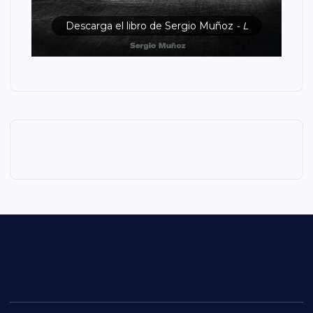
Descarga el libro de Sergio Muñoz
- L