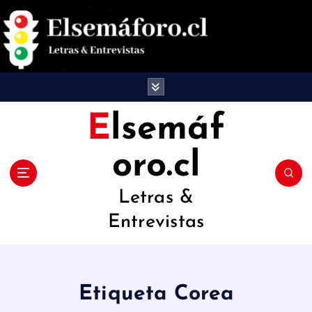
S
a
l
t
a
Elsemáf
r
oro.cl
a
l
Letras &
c
Entrevistas
o
n
t
Etiqueta Corea
e