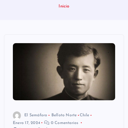
n
Inicio
i
d
o
El Semáforo
Belloto Norte
Chile
Enero 17, 2024
0 Comentarios