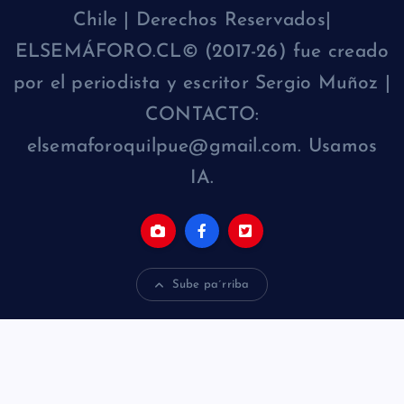
Chile | Derechos Reservados|
ELSEMÁFORO.CL© (2017-26) fue creado
por el periodista y escritor Sergio Muñoz |
CONTACTO:
elsemaforoquilpue@gmail.com. Usamos
IA.
Sube pa´rriba