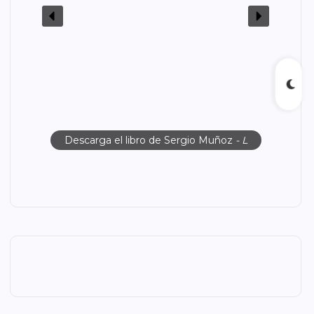
Descarga el libro de Sergio Muñoz
- L