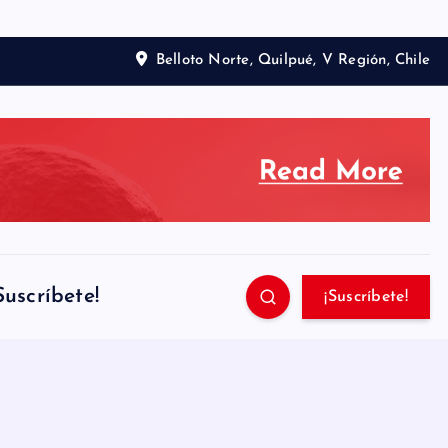
Belloto Norte, Quilpué, V Región, Chile
Suscríbete!
¡Suscríbete!