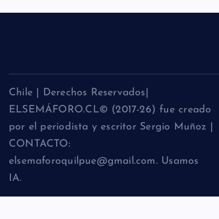
Chile | Derechos Reservados|
ELSEMÁFORO.CL© (2017-26) fue creado
por el periodista y escritor Sergio Muñoz |
CONTACTO:
elsemaforoquilpue@gmail.com. Usamos
IA.