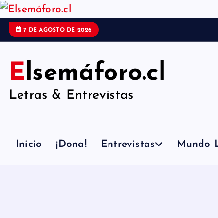
S
a
7 DE AGOSTO DE 2026
l
t
Elsemáforo.cl
a
r
Letras & Entrevistas
a
l
c
Inicio
¡Dona!
Entrevistas
Mundo L
o
n
t
e