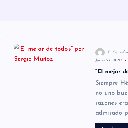
n
i
d
o
El Semáfo
Junio 27, 2023
“El mejor d
Siempre Héc
no uno buen
razones era
admirado pa