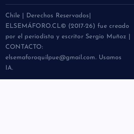
Chile | Derechos Reservados|
ELSEMÁFORO.CL© (2017-26) fue creado
por el periodista y escritor Sergio Muñoz |
CONTACTO:
elsemaforoquilpue@gmail.com. Usamos
IA.