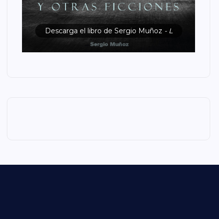
Descarga el libro de Sergio Muñoz
- L