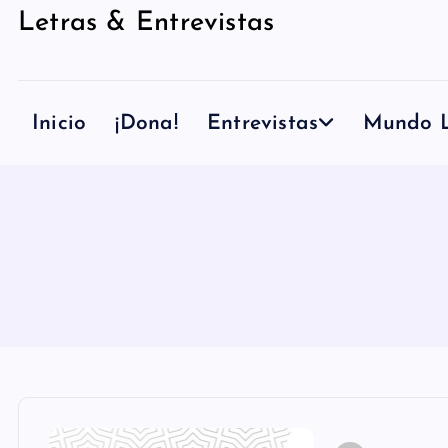
Letras & Entrevistas
n
i
d
Inicio
¡Dona!
Entrevistas
Mundo L
o