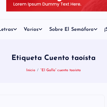
etras
Varios
Sobre El Semáforo
¡
Etiqueta Cuento taoísta
Inicio
“El Gallo” cuento taoísta