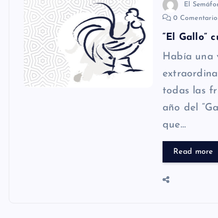
El Semáfo
0 Comentari
“El Gallo” 
Había una 
extraordina
todas las f
año del “Ga
que…
Read more