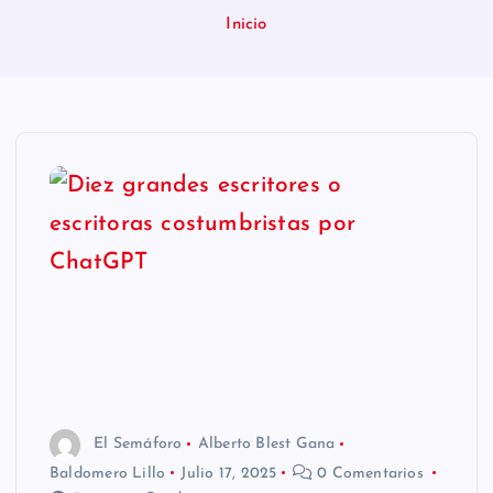
n
Inicio
i
d
o
El Semáforo
Alberto Blest Gana
Baldomero Lillo
Julio 17, 2025
0 Comentarios