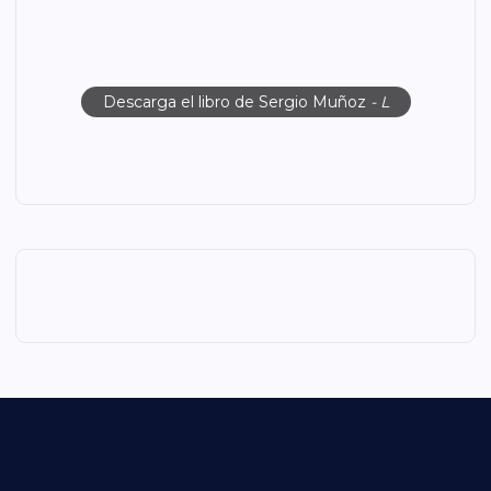
Descarga el libro de Sergio Muñoz
- L