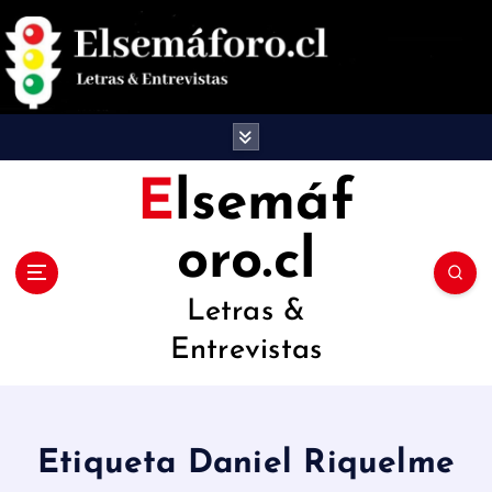
S
a
l
t
a
Elsemáf
r
oro.cl
a
l
Letras &
c
Entrevistas
o
n
t
Etiqueta Daniel Riquelme
e