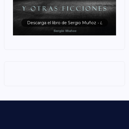
Descarga el libro de Sergio Muñoz
- L