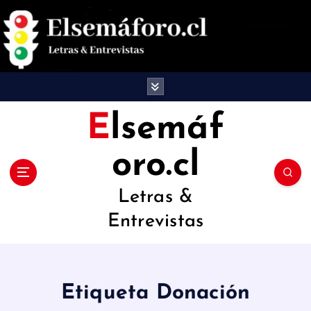
S
a
l
t
a
Elsemáf
r
oro.cl
a
l
Letras &
c
Entrevistas
o
n
t
Etiqueta Donación
e