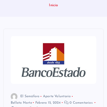
n
Inicio
i
d
o
El Semáforo
Aporte Voluntario
Belloto Norte
Febrero 15, 2024
0 Comentarios