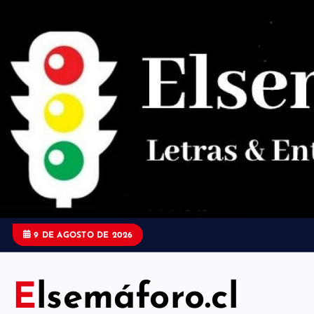
S
a
l
t
a
r
a
l
c
o
9 DE AGOSTO DE 2026
n
t
Elsemáforo.cl
e