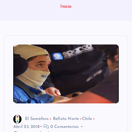
n
Inicio
i
d
o
El Semáforo
Belloto Norte
Chile
Abril 23, 2018
0 Comentarios