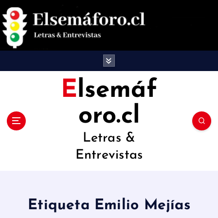
S
a
l
t
a
Elsemáf
r
oro.cl
a
l
Letras &
c
Entrevistas
o
n
t
Etiqueta Emilio Mejías
e