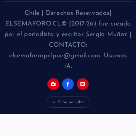
Chile | Derechos Reservados|
ELSEMÁFORO.CL© (2017-26) fue creado
por el periodista y escritor Sergio Muñoz |
CONTACTO:
elsemaforoquilpue@gmail.com. Usamos
IA.
Sube pa´rriba