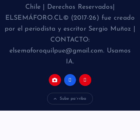
Chile | Derechos Reservados|
ELSEMÁFORO.CL© (2017-26) fue creado
por el periodista y escritor Sergio Muñoz |
CONTACTO:
elsemaforoquilpue@gmail.com. Usamos
IA.
Sube pa´rriba