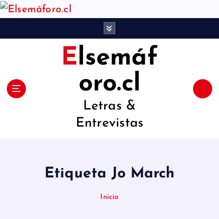
S
a
l
Elsemáf
t
a
oro.cl
r
Letras &
a
Entrevistas
l
c
o
Etiqueta Jo March
n
t
Inicio
e