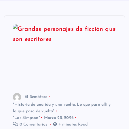
n
i
d
o
El Semáforo
"Historia de una ida y una vuelta. Lo que pasó allí y
lo que pasó de vuelta"
"Los Simpson"
Marzo 25, 2026
0 Comentarios
4 minutes Read