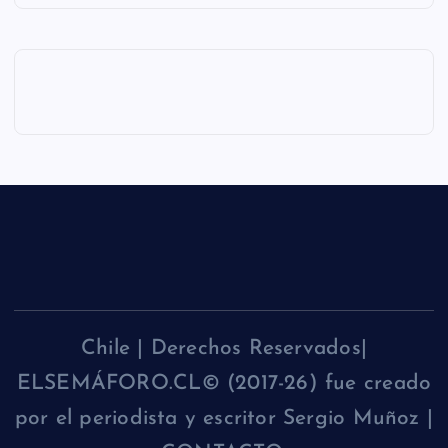
Chile | Derechos Reservados|
ELSEMÁFORO.CL© (2017-26) fue creado
por el periodista y escritor Sergio Muñoz |