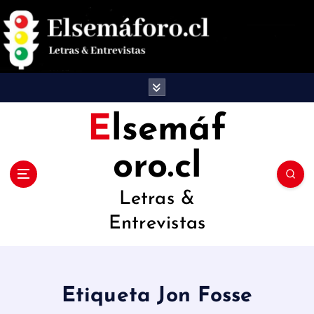
S
a
l
t
a
Elsemáf
r
oro.cl
a
l
Letras &
c
Entrevistas
o
n
t
Etiqueta Jon Fosse
e