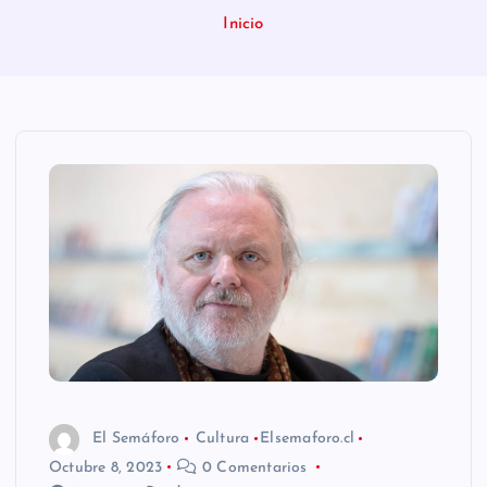
n
Inicio
i
d
o
El Semáforo
Cultura
Elsemaforo.cl
Octubre 8, 2023
0 Comentarios