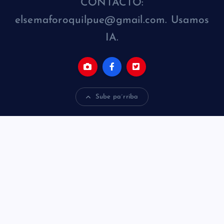
CONTACTO:
elsemaforoquilpue@gmail.com. Usamos
IA.
Sube pa´rriba