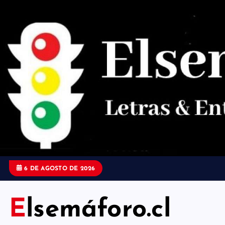
S
a
l
t
a
r
a
l
c
o
6 DE AGOSTO DE 2026
n
t
Elsemáforo.cl
e