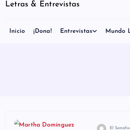
Letras & Entrevistas
n
i
d
Inicio
¡Dona!
Entrevistas
Mundo L
o
El Semáfo