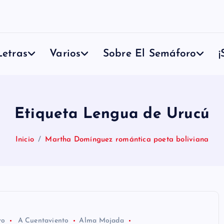
etras
Varios
Sobre El Semáforo
¡
Etiqueta Lengua de Urucú
Inicio
Martha Domínguez romántica poeta boliviana
ro
A Cuentaviento
Alma Mojada