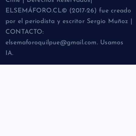
Chile | Derechos Reservados|
ELSEMÁFORO.CL© (2017-26) fue creado
por el periodista y escritor Sergio Muñoz |
CONTACTO:
elsemaforoquilpue@gmail.com. Usamos
IA.