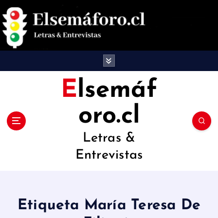
S
a
l
t
a
Elsemáf
r
oro.cl
a
l
Letras &
c
Entrevistas
o
n
t
Etiqueta María Teresa De
e