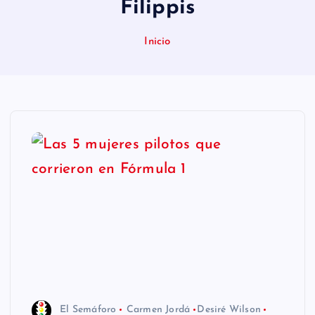
Filippis
n
i
Inicio
d
o
El Semáforo
Carmen Jordá
Desiré Wilson