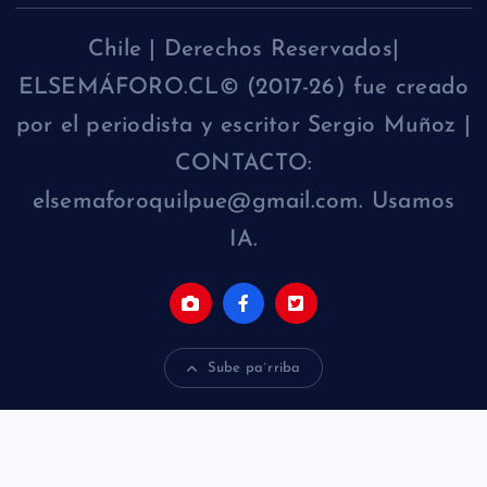
Chile | Derechos Reservados|
ELSEMÁFORO.CL© (2017-26) fue creado
por el periodista y escritor Sergio Muñoz |
CONTACTO:
elsemaforoquilpue@gmail.com. Usamos
IA.
Sube pa´rriba