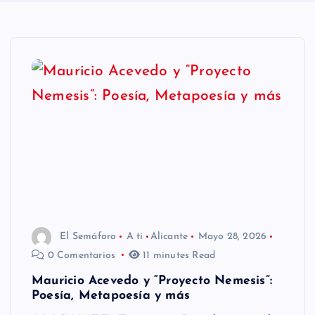
n
i
d
o
El Semáforo
A ti
Alicante
Mayo 28, 2026
0 Comentarios
11 minutes Read
Mauricio Acevedo y “Proyecto Nemesis”:
Poesía, Metapoesía y más