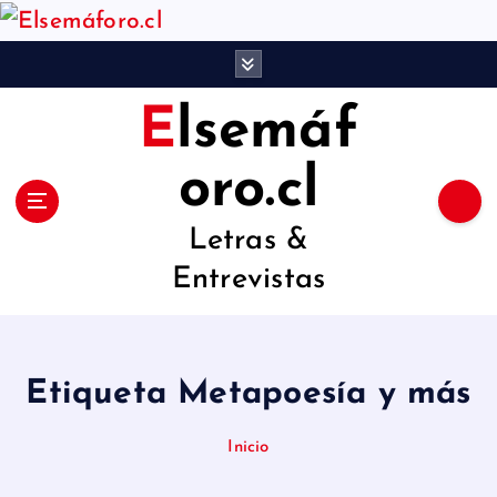
S
a
l
Elsemáf
t
a
oro.cl
r
Letras &
a
Entrevistas
l
c
o
Etiqueta Metapoesía y más
n
t
Inicio
e