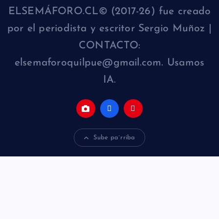
ELSEMÁFORO.CL© (2017-26) fue creado
por el periodista y escritor Sergio Muñoz |
CONTACTO:
elsemaforoquilpue@gmail.com. Usamos
IA.
Sube pa´rriba