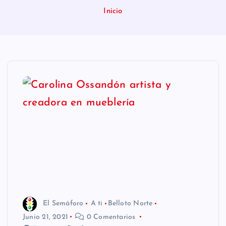
n
Inicio
i
d
o
El Semáforo
A ti
Belloto Norte
Junio 21, 2021
0 Comentarios