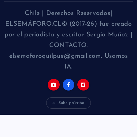
Chile | Derechos Reservados|
ELSEMÁFORO.CL© (2017-26) fue creado
por el periodista y escritor Sergio Muñoz |
CONTACTO:
elsemaforoquilpue@gmail.com. Usamos
IA.
Sube pa´rriba