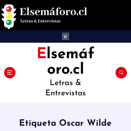
S
a
l
t
a
Elsemáf
r
oro.cl
a
l
Letras &
c
Entrevistas
o
n
t
Etiqueta Oscar Wilde
e