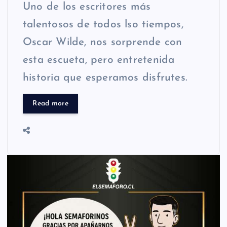
Uno de los escritores más
talentosos de todos lso tiempos,
Oscar Wilde, nos sorprende con
esta escueta, pero entretenida
historia que esperamos disfrutes.
Read more