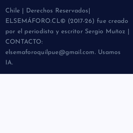
Chile | Derechos Reservados|
ELSEMÁFORO.CL© (2017-26) fue creado
por el periodista y escritor Sergio Muñoz |
CONTACTO:
elsemaforoquilpue@gmail.com. Usamos
IA.