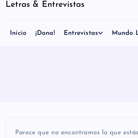
Letras & Entrevistas
n
i
d
Inicio
¡Dona!
Entrevistas
Mundo L
o
Parece que no encontramos lo que está