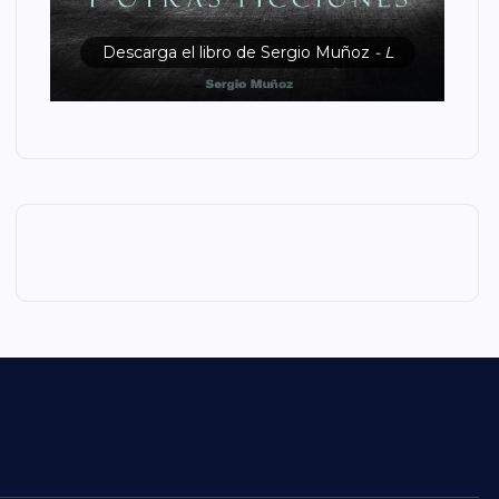
Descarga el libro de Sergio Muñoz
- L