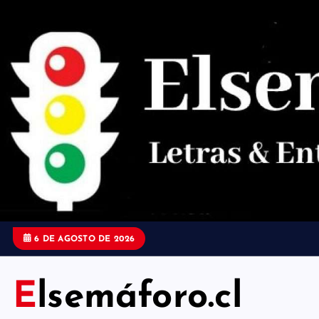
S
a
l
t
a
r
a
l
c
o
6 DE AGOSTO DE 2026
n
t
Elsemáforo.cl
e