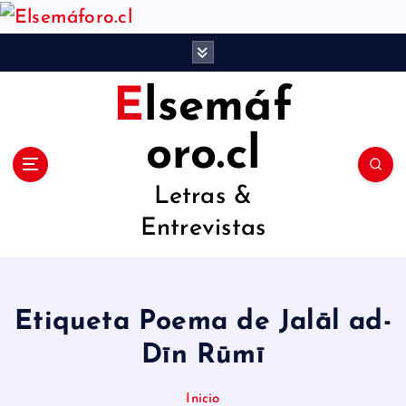
S
a
l
Elsemáf
t
a
oro.cl
r
Letras &
a
Entrevistas
l
c
o
Etiqueta Poema de Jalāl ad-
n
Dīn Rūmī
t
e
Inicio