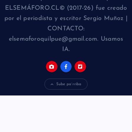
ELSEMÁFORO.CL© (2017-26) fue creado
por el periodista y escritor Sergio Muñoz |
CONTACTO:
elsemaforoquilpue@gmail.com. Usamos
IA.
Sube pa´rriba