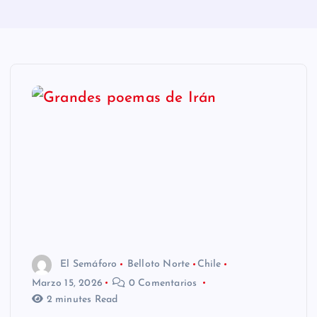
n
i
d
o
El Semáforo
Belloto Norte
Chile
Marzo 15, 2026
0 Comentarios
2 minutes Read