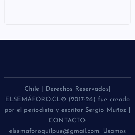
Chile | Derechos Reservados|
ELSEMÁFORO.CL© (2017-26) fue creado
por el periodista y escritor Sergio Muñoz |
CONTACTO:
elsemaforoquilpue@gmail.com. Usamos