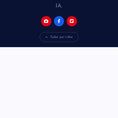
IA.
Sube pa´rriba