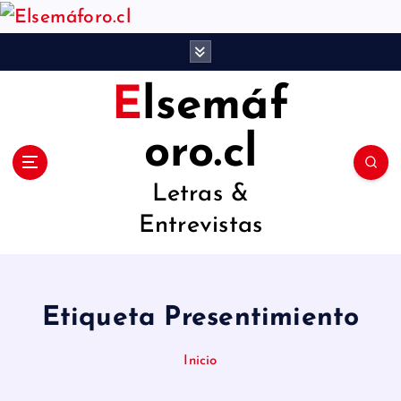
S
a
l
Elsemáf
t
a
oro.cl
r
Letras &
a
Entrevistas
l
c
o
Etiqueta Presentimiento
n
t
Inicio
e