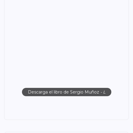
Descarga el libro de Sergio Muñoz
- L