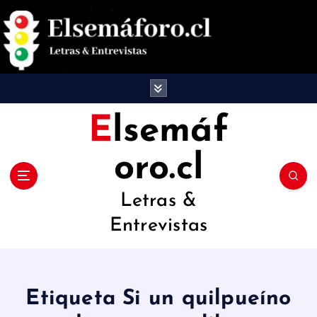
S
a
l
t
a
Elsemáf
r
oro.cl
a
l
Letras &
c
Entrevistas
o
n
t
Etiqueta Si un quilpueíno
e