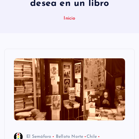
desea en un libro
n
i
Inicio
d
o
El Semáforo
Belloto Norte
Chile