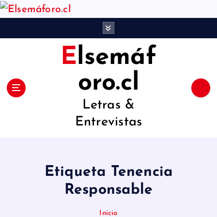
S
a
l
Elsemáf
t
a
oro.cl
r
Letras &
a
Entrevistas
l
c
o
Etiqueta Tenencia
n
Responsable
t
e
Inicio