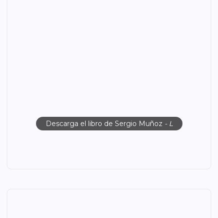
Descarga el libro de Sergio Muñoz
- L