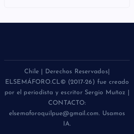
Chile | Derechos Reservados|
ELSEMÁFORO.CL© (2017-26) fue creado
por el periodista y escritor Sergio Muñoz |
CONTACTO:
elsemaforoquilpue@gmail.com. Usamos
IA.