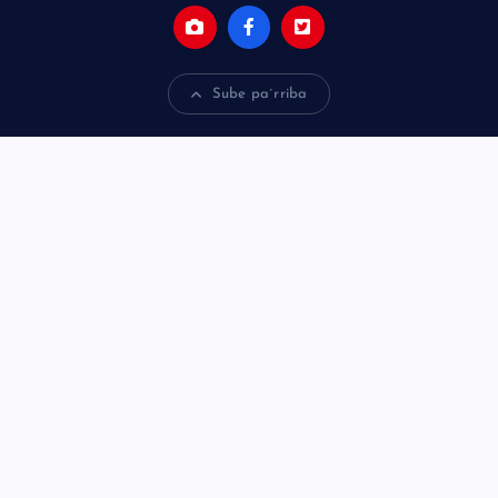
Sube pa´rriba