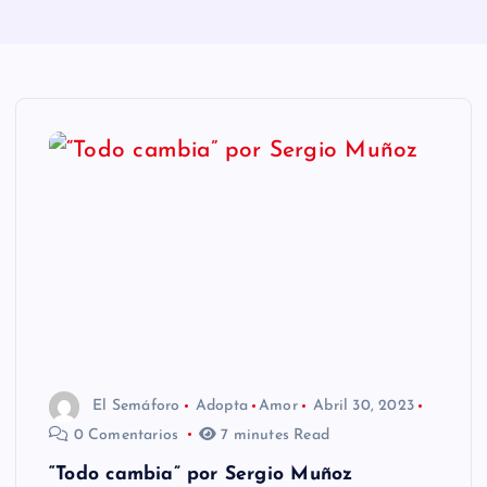
n
i
d
o
El Semáforo
Adopta
Amor
Abril 30, 2023
0 Comentarios
7 minutes Read
“Todo cambia” por Sergio Muñoz