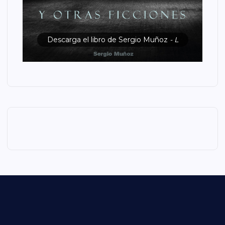
Descarga el libro de Sergio Muñoz
- L