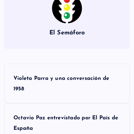
El Semáforo
N
Violeta Parra y una conversación de
a
1958
v
e
Octavio Paz entrevistado por El País de
g
España