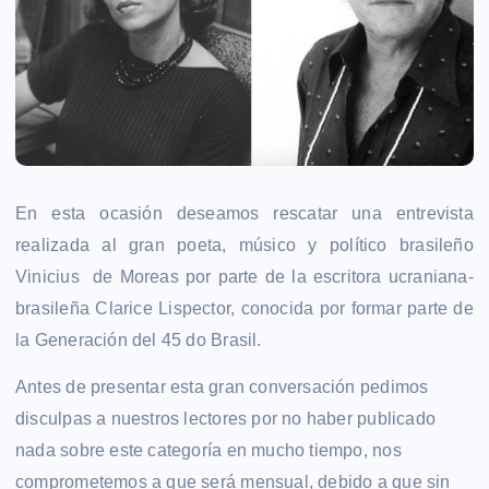
En esta ocasión deseamos rescatar una entrevista
realizada al gran poeta, músico y político brasileño
Vinicius de Moreas por parte de la escritora ucraniana-
brasileña Clarice Lispector, conocida por formar parte de
la Generación del 45 do Brasil.
Antes de presentar esta gran conversación pedimos
disculpas a nuestros lectores por no haber publicado
nada sobre este categoría en mucho tiempo, nos
comprometemos a que será mensual, debido a que sin