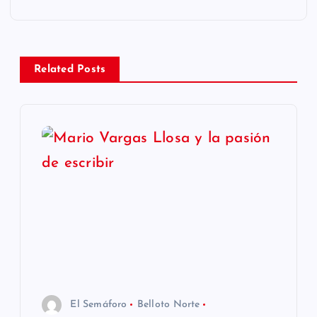
a
c
Related Posts
i
ó
n
d
e
e
n
El Semáforo
Belloto Norte