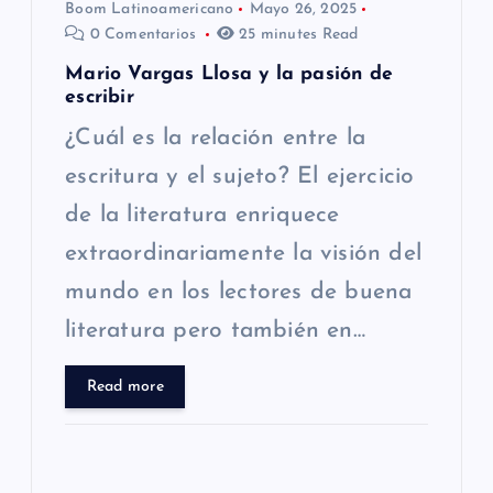
Boom Latinoamericano
Mayo 26, 2025
t
0 Comentarios
25 minutes Read
r
Mario Vargas Llosa y la pasión de
escribir
a
¿Cuál es la relación entre la
escritura y el sujeto? El ejercicio
d
de la literatura enriquece
a
extraordinariamente la visión del
s
mundo en los lectores de buena
literatura pero también en…
Read more