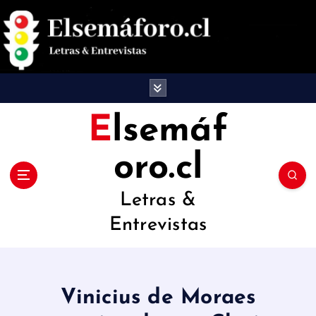
S
a
l
t
a
Elsemáf
r
oro.cl
a
l
Letras &
c
Entrevistas
o
n
t
Vinicius de Moraes
e