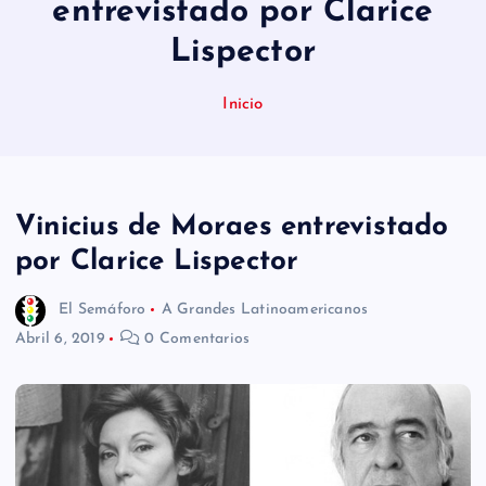
entrevistado por Clarice
n
Lispector
i
d
Inicio
o
Vinicius de Moraes entrevistado
por Clarice Lispector
El Semáforo
A Grandes Latinoamericanos
Abril 6, 2019
0 Comentarios