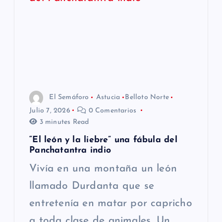
ó
n
d
e
El Semáforo
Astucia
Belloto Norte
e
Julio 7, 2026
0 Comentarios
3 minutes Read
n
“El león y la liebre” una fábula del
t
Panchatantra indio
Vivía en una montaña un león
r
llamado Durdanta que se
a
entretenía en matar por capricho
a toda clase de animales. Un