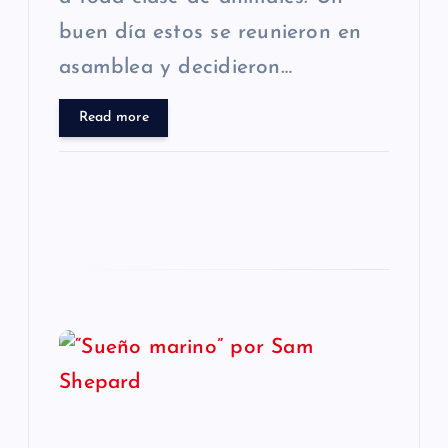
d
buen día estos se reunieron en
a
asamblea y decidieron…
s
Read more