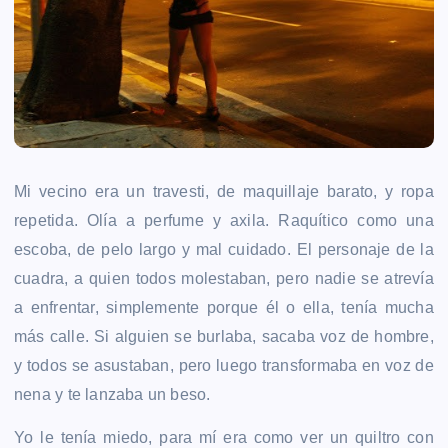
Mi vecino era un travesti, de maquillaje barato, y ropa
repetida. Olía a perfume y axila. Raquítico como una
escoba, de pelo largo y mal cuidado. El personaje de la
cuadra, a quien todos molestaban, pero nadie se atrevía
a enfrentar, simplemente porque él o ella, tenía mucha
más calle. Si alguien se burlaba, sacaba voz de hombre,
y todos se asustaban, pero luego transformaba en voz de
nena y te lanzaba un beso.
Yo le tenía miedo, para mí era como ver un quiltro con