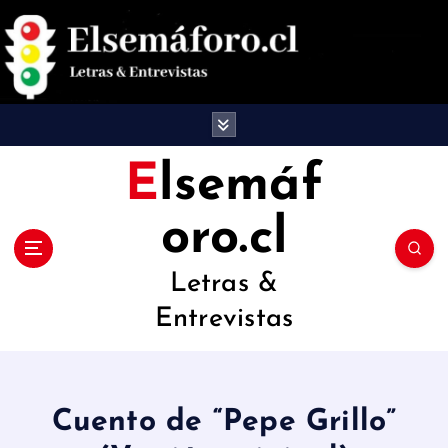
S
a
l
t
a
Elsemáf
r
oro.cl
a
l
Letras &
c
Entrevistas
o
n
t
Cuento de “Pepe Grillo”
e