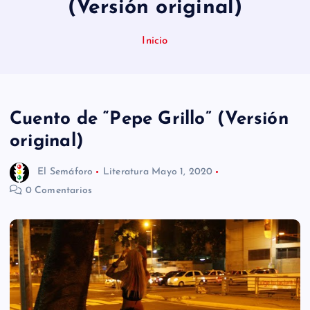
(Versión original)
n
i
Inicio
d
o
Cuento de “Pepe Grillo” (Versión
original)
El Semáforo
Literatura
Mayo 1, 2020
0 Comentarios