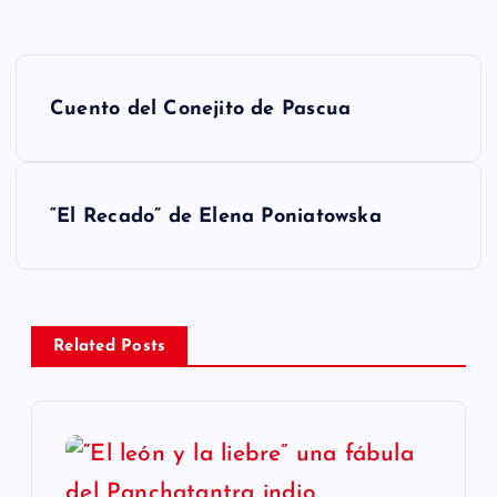
N
Cuento del Conejito de Pascua
a
v
“El Recado” de Elena Poniatowska
e
g
a
Related Posts
c
i