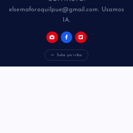
elsemaforoquilpue@gmail.com. Usamos
IA.
Sube pa´rriba