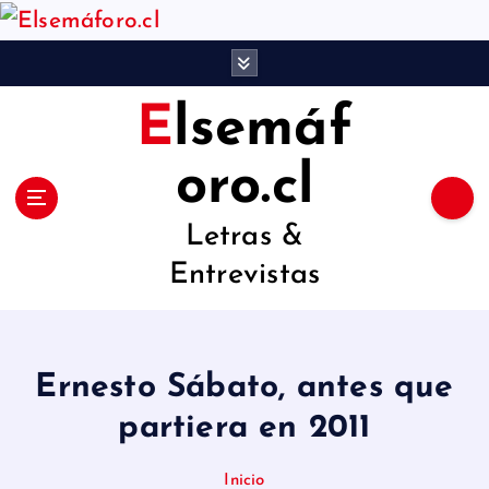
S
a
l
Elsemáf
t
a
oro.cl
r
Letras &
a
Entrevistas
l
c
o
Ernesto Sábato, antes que
n
partiera en 2011
t
e
Inicio