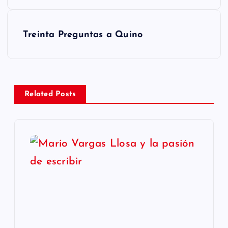
v
e
Treinta Preguntas a Quino
g
a
Related Posts
c
i
ó
n
d