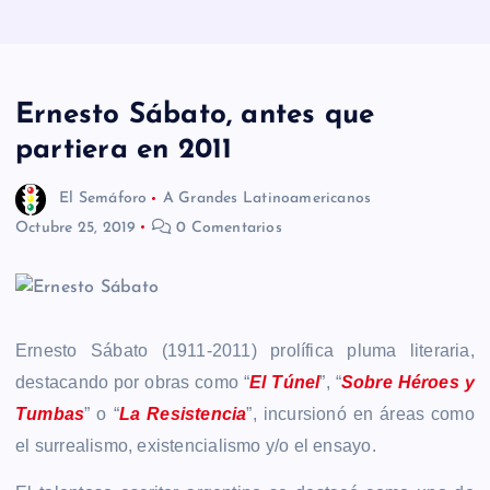
n
i
d
Ernesto Sábato, antes que
o
partiera en 2011
El Semáforo
A Grandes Latinoamericanos
Octubre 25, 2019
0 Comentarios
Ernesto Sábato (1911-2011) prolífica pluma literaria,
destacando por obras como “
El Túnel
”, “
Sobre Héroes y
Tumbas
” o “
La Resistencia
”, incursionó en áreas como
el surrealismo, existencialismo y/o el ensayo.