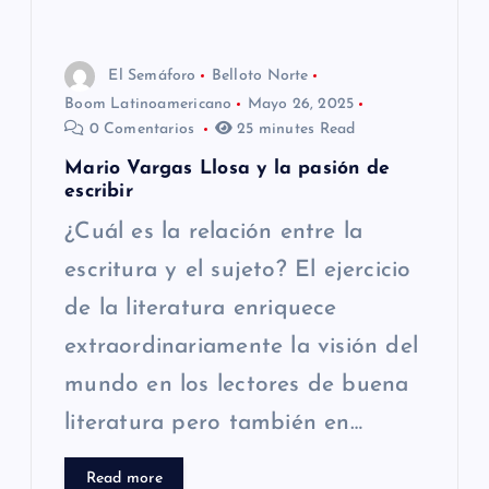
e
e
El Semáforo
Belloto Norte
n
Boom Latinoamericano
Mayo 26, 2025
0 Comentarios
25 minutes Read
t
Mario Vargas Llosa y la pasión de
escribir
r
¿Cuál es la relación entre la
a
escritura y el sujeto? El ejercicio
de la literatura enriquece
d
extraordinariamente la visión del
a
mundo en los lectores de buena
s
literatura pero también en…
Read more