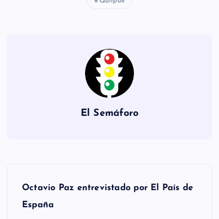
Quilpué
El Semáforo
N
Octavio Paz entrevistado por El País de
a
España