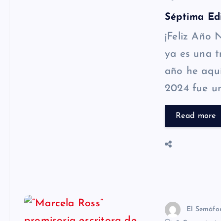
Séptima Edi
¡Feliz Año
ya es una t
año he aquí
2024 fue u
Read more
El Semáfo