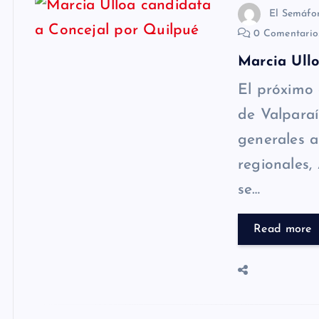
El Semáfo
0 Comentari
Marcia Ull
El próximo
de Valparaí
generales 
regionales,
se…
Read more