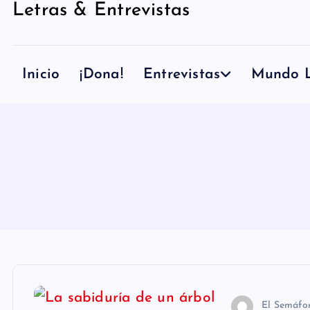
Letras & Entrevistas
n
i
d
Inicio
¡Dona!
Entrevistas
Mundo L
o
El Semáfo