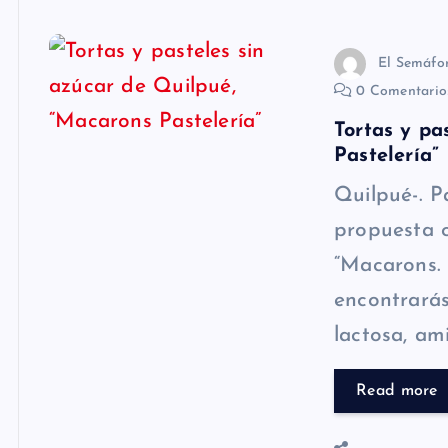
El Semáfo
0 Comentari
Tortas y pa
Pastelería”
Quilpué-. P
propuesta 
“Macarons. 
encontrarás 
lactosa, am
Read more