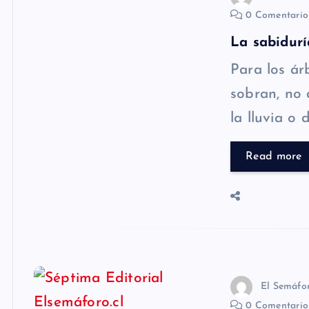
0 Comentari
La sabidurí
Para los ár
sobran, no 
la lluvia o
Read more
El Semáfo
0 Comentari