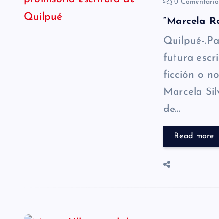
0 Comentari
“Marcela Ro
Quilpué-.Pa
futura escr
ficción o n
Marcela Sil
de…
Read more