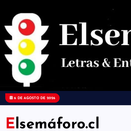
S
a
l
t
a
r
a
l
c
o
6 DE AGOSTO DE 2026
n
t
Elsemáforo.cl
e