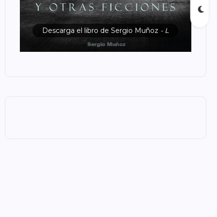
Descarga el libro de Sergio Muñoz
- L