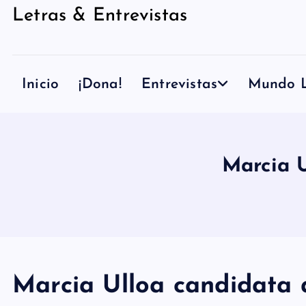
Letras & Entrevistas
n
i
d
Inicio
¡Dona!
Entrevistas
Mundo L
o
Marcia 
Marcia Ulloa candidata 