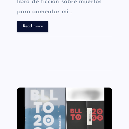
libro de ficción sobre muertos
s
para aumentar mi…
Read more