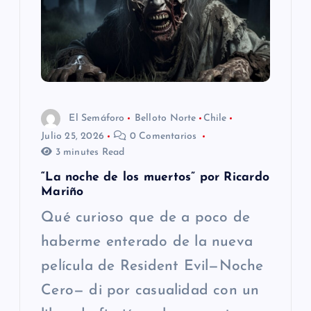
n
d
e
e
El Semáforo
Belloto Norte
Chile
n
Julio 25, 2026
0 Comentarios
3 minutes Read
t
“La noche de los muertos” por Ricardo
Mariño
r
Qué curioso que de a poco de
a
haberme enterado de la nueva
película de Resident Evil—Noche
d
Cero— di por casualidad con un
a