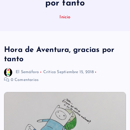
por tanto
n
i
Inicio
d
o
Hora de Aventura, gracias por
tanto
El Semáforo
Crítica
Septiembre 15, 2018
0 Comentarios