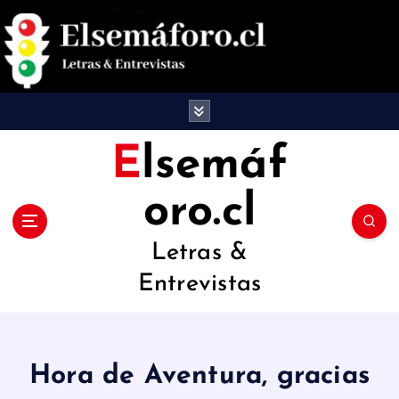
S
a
l
t
a
Elsemáf
r
oro.cl
a
l
Letras &
c
Entrevistas
o
n
t
Hora de Aventura, gracias
e