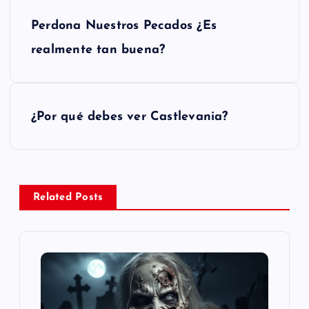
N
Perdona Nuestros Pecados ¿Es
a
realmente tan buena?
v
e
¿Por qué debes ver Castlevania?
g
a
Related Posts
c
i
ó