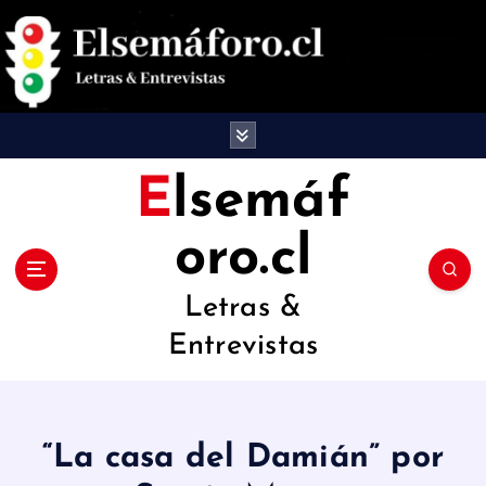
S
a
l
t
a
Elsemáf
r
oro.cl
a
l
Letras &
c
Entrevistas
o
n
t
“La casa del Damián” por
e