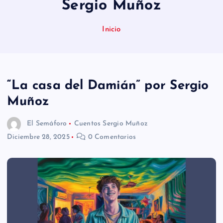
Sergio Muñoz
n
i
Inicio
d
o
“La casa del Damián” por Sergio
Muñoz
El Semáforo
Cuentos Sergio Muñoz
Diciembre 28, 2025
0 Comentarios