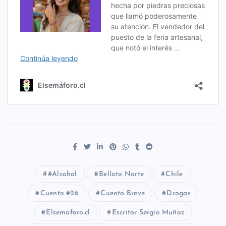
#Alcohol
Belloto Norte
Chile
Cuento #26
Cuento Breve
Drogas
Elsemaforo.cl
Escritor Sergio Muñoz