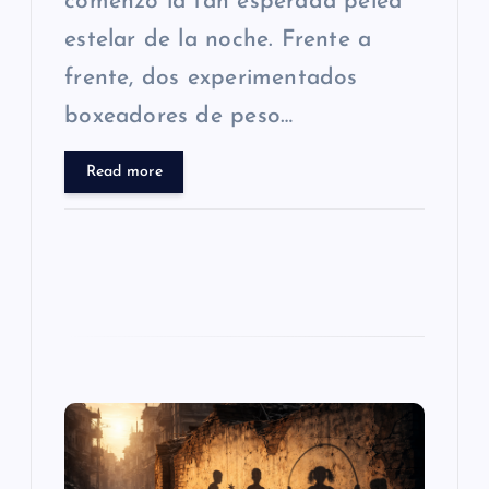
comenzó la tan esperada pelea
d
estelar de la noche. Frente a
frente, dos experimentados
a
boxeadores de peso…
s
Read more