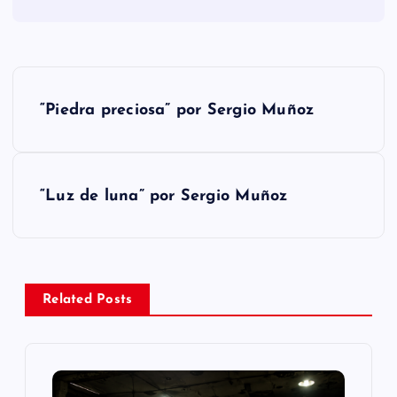
N
“Piedra preciosa” por Sergio Muñoz
a
v
“Luz de luna” por Sergio Muñoz
e
g
a
Related Posts
c
i