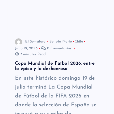
i
ó
n
El Semáforo
Belloto Norte
Chile
d
Julio 19, 2026
0 Comentarios
7 minutes Read
e
Copa Mundial de Fútbol 2026: entre
e
lo épico y lo deshonroso
En este histórico domingo 19 de
n
julio terminó La Copa Mundial
t
de Fútbol de la FIFA 2026 en
donde la selección de España se
r
impusó a su similar de