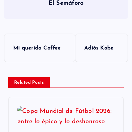
El Semáforo
N
Mi querida Coffee
Adiós Kobe
a
v
e
Related Posts
g
a
c