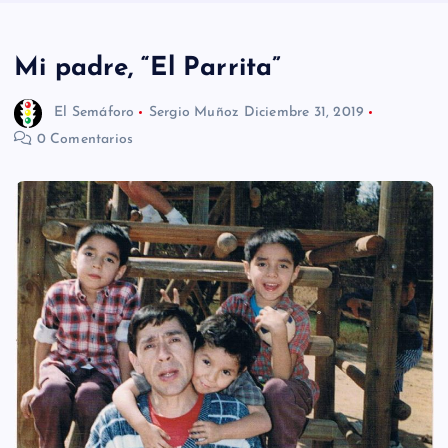
n
i
Mi padre, “El Parrita”
d
El Semáforo
Sergio Muñoz
Diciembre 31, 2019
o
0 Comentarios