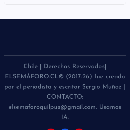
Chile | Derechos Reservados|
ELSEMÁFORO.CL© (2017-26) fue creado
por el periodista y escritor Sergio Muñoz |
CONTACTO:
elsemaforoquilpue@gmail.com. Usamos
IA.