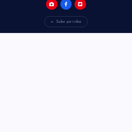
Sube pa´rriba