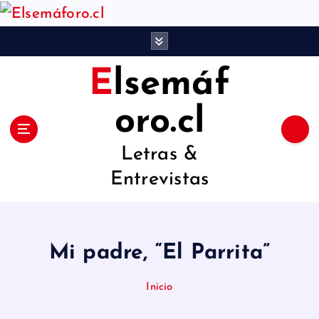
S
a
l
Elsemáf
t
a
oro.cl
r
Letras &
a
Entrevistas
l
c
o
Mi padre, “El Parrita”
n
t
Inicio
e