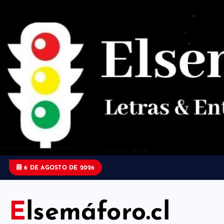
S
a
l
t
a
r
a
l
c
o
6 DE AGOSTO DE 2026
n
t
Elsemáforo.cl
e