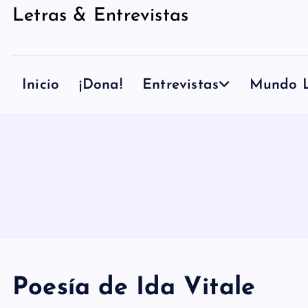
Letras & Entrevistas
n
i
d
Inicio
¡Dona!
Entrevistas
Mundo L
o
Poesía de Ida Vitale