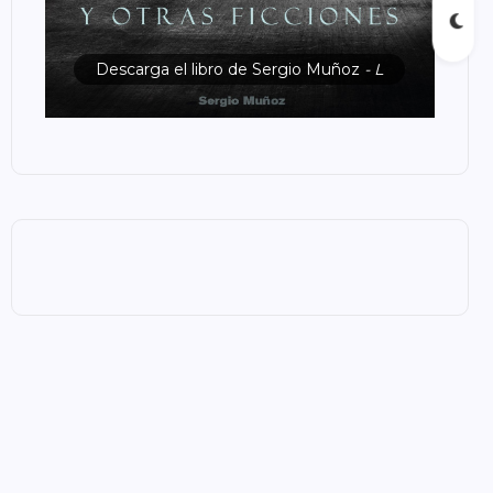
Descarga el libro de Sergio Muñoz
- L