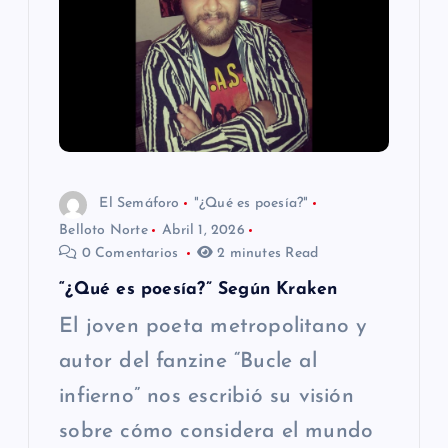
n
d
e
e
El Semáforo
"¿Qué es poesía?"
n
Belloto Norte
Abril 1, 2026
0 Comentarios
2 minutes Read
t
“¿Qué es poesía?” Según Kraken
r
El joven poeta metropolitano y
autor del fanzine “Bucle al
a
infierno” nos escribió su visión
d
sobre cómo considera el mundo