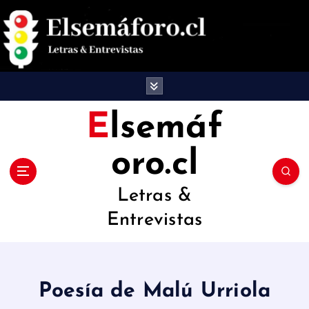
S
a
l
t
a
Elsemáf
r
oro.cl
a
l
Letras &
c
Entrevistas
o
n
t
Poesía de Malú Urriola
e