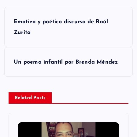
N
Emotivo y poético discurso de Raúl
a
Zurita
v
e
Un poema infantil por Brenda Méndez
g
a
Related Posts
c
i
ó