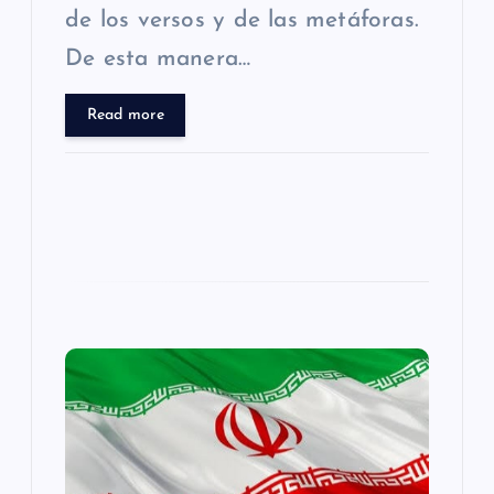
de los versos y de las metáforas.
a
De esta manera…
s
Read more