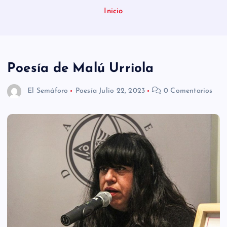
n
Inicio
i
d
o
Poesía de Malú Urriola
El Semáforo
Poesía
Julio 22, 2023
0 Comentarios