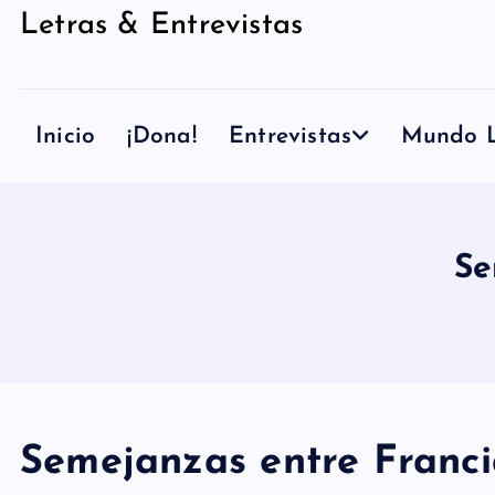
Letras & Entrevistas
n
i
d
Inicio
¡Dona!
Entrevistas
Mundo L
o
Se
Semejanzas entre Franci