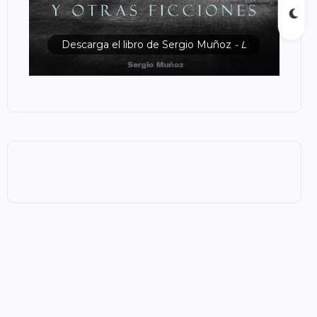
Descarga el libro de Sergio Muñoz
- L