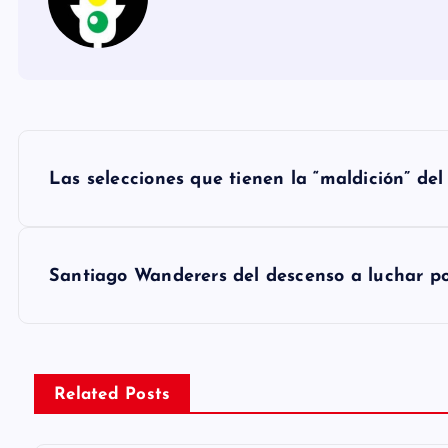
N
Las selecciones que tienen la “maldición” de
a
v
Santiago Wanderers del descenso a luchar por
e
g
Related Posts
a