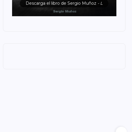
Descarga el libro de Sergio Muñoz
- L