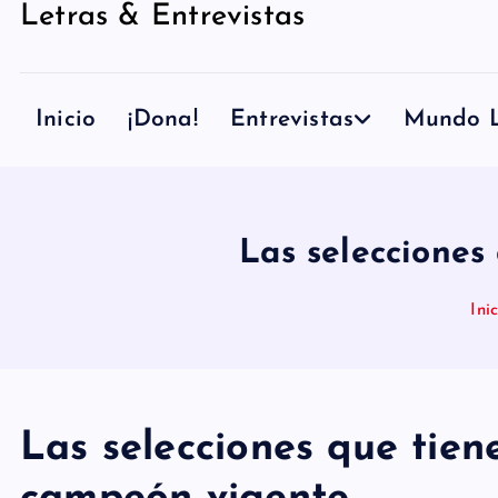
Letras & Entrevistas
n
i
d
Inicio
¡Dona!
Entrevistas
Mundo L
o
Las selecciones
Ini
Las selecciones que tiene