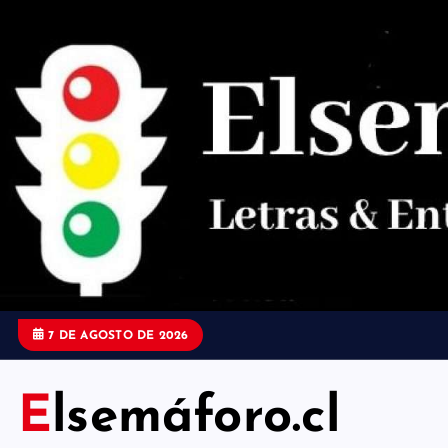
S
a
l
t
a
r
a
l
c
o
7 DE AGOSTO DE 2026
n
t
Elsemáforo.cl
e