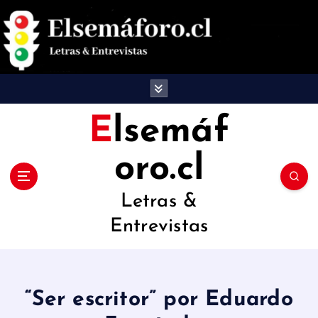
S
a
l
t
a
Elsemáf
r
oro.cl
a
l
Letras &
c
Entrevistas
o
n
t
“Ser escritor” por Eduardo
e