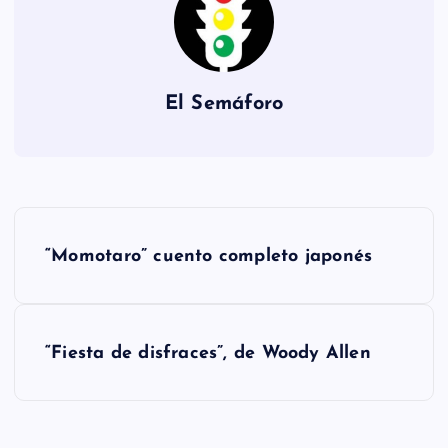
El Semáforo
N
“Momotaro” cuento completo japonés
a
v
“Fiesta de disfraces”, de Woody Allen
e
g