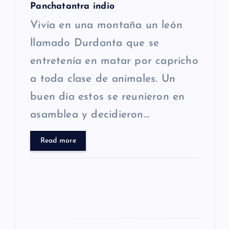
t
Panchatantra indio
Vivía en una montaña un león
r
llamado Durdanta que se
a
entretenía en matar por capricho
a toda clase de animales. Un
d
buen día estos se reunieron en
a
asamblea y decidieron…
s
Read more