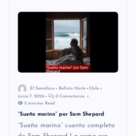
El Semáforo
Belloto Norte
Chile
Junio 7, 2026
0 Comentarios
2 minutes Read
“Sueño marino” por Sam Shepard
“Sueño marino” cuento completo