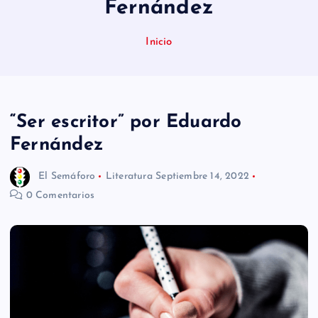
Fernández
n
i
Inicio
d
o
“Ser escritor” por Eduardo
Fernández
El Semáforo
Literatura
Septiembre 14, 2022
0 Comentarios