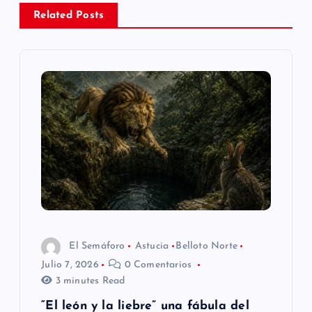
a
Related Posts
c
i
ó
n
d
e
El Semáforo
Astucia
Belloto Norte
e
Julio 7, 2026
0 Comentarios
3 minutes Read
n
“El león y la liebre” una fábula del