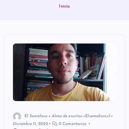
n
Inicio
i
d
o
El Semáforo
Alma de escritor
Elsemaforo.cl
Diciembre 11, 2022
0 Comentarios