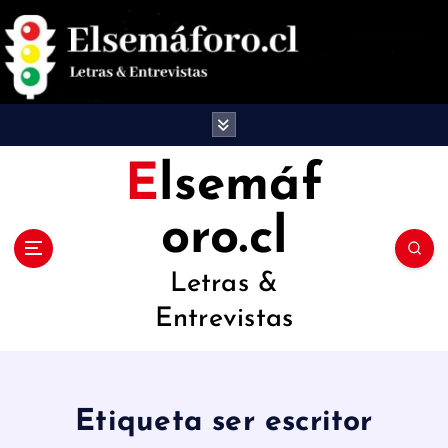
S
a
l
t
a
Elsemáf
r
oro.cl
a
l
Letras &
c
Entrevistas
o
n
t
Etiqueta ser escritor
e