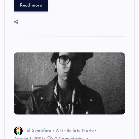
Read more
El Semáforo
A ti
Belloto Norte
Agosto 1, 2021
0 Comentarios