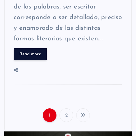
de las palabras, ser escritor
corresponde a ser detallado, preciso
y enamorado de las distintas
formas literarias que existen.…
Read more
1
2
P